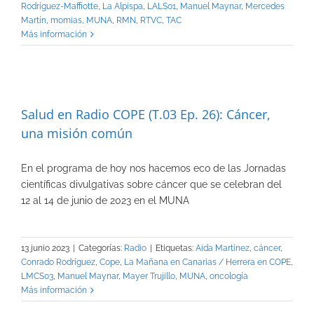
Rodríguez-Maffiotte
,
La Alpispa
,
LALS01
,
Manuel Maynar
,
Mercedes
Martín
,
momias
,
MUNA
,
RMN
,
RTVC
,
TAC
Más información
Salud en Radio COPE (T.03 Ep. 26): Cáncer,
una misión común
En el programa de hoy nos hacemos eco de las Jornadas
científicas divulgativas sobre cáncer que se celebran del
12 al 14 de junio de 2023 en el MUNA
13 junio 2023
|
Categorías:
Radio
|
Etiquetas:
Aida Martínez
,
cáncer
,
Conrado Rodríguez
,
Cope
,
La Mañana en Canarias / Herrera en COPE
,
LMCS03
,
Manuel Maynar
,
Mayer Trujillo
,
MUNA
,
oncología
Más información