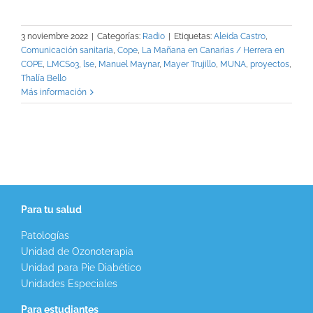
3 noviembre 2022
|
Categorías:
Radio
|
Etiquetas:
Aleida Castro
,
Comunicación sanitaria
,
Cope
,
La Mañana en Canarias / Herrera en
COPE
,
LMCS03
,
lse
,
Manuel Maynar
,
Mayer Trujillo
,
MUNA
,
proyectos
,
Thalía Bello
Más información
Para tu salud
Patologías
Unidad de Ozonoterapia
Unidad para Pie Diabético
Unidades Especiales
Para estudiantes