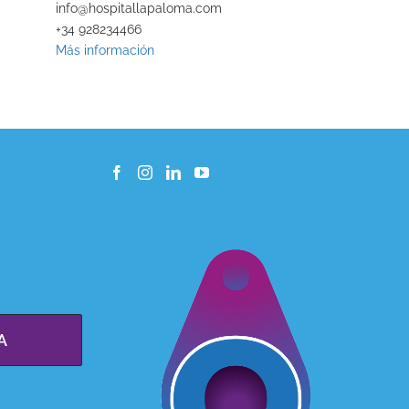
info@hospitallapaloma.com
+34 928234466
Más información
A