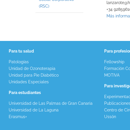
lanzarote@h
(RSC)
+34 928596
Más informa
Para tu salud
Para profesio
Patologías
Fellowship
Unidad de Ozonoterapia
Formación Co
Unidad para Pie Diabético
MOTIVA
Unidades Especiales
Para investi
Para estudiantes
Experimentac
Universidad de Las Palmas de Gran Canaria
Publicacione
Universidad de La Laguna
Centro de Cir
Erasmus+
Ussón