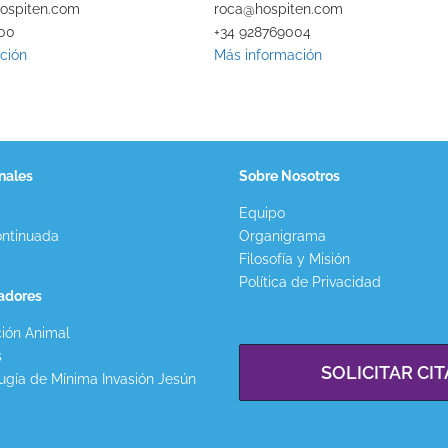
ospiten.com
roca@hospiten.com
100
+34 928769004
ción
Más información
nales
Sobre Nosotros
Equipo
ntinuada
Organigrama
Filosofía y Misión
Política de Privacidad
gadores
ión Animal
s
SOLICITAR CIT
ugía de Mínima Invasión Jesún