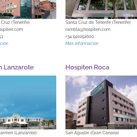
 Cruz (Tenerife)
Santa Cruz de Tenerife (Tenerife)
ospiten.com
rambla@hospiten.com
51
+34 922291600
ción
Más información
n Lanzarote
Hospiten Roca
Carmen (Lanzarote)
San Agustín (Gran Canaria)