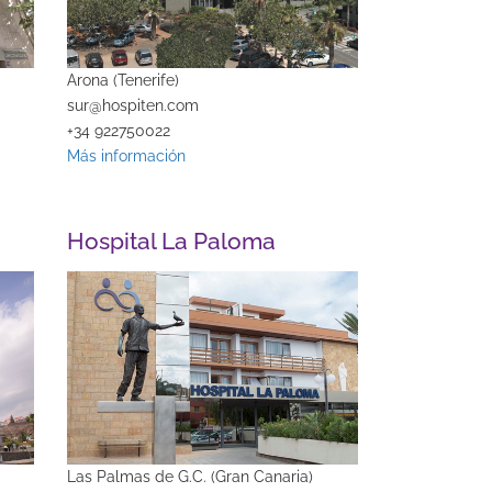
Arona (Tenerife)
sur@hospiten.com
+34 922750022
Más información
Hospital La Paloma
Las Palmas de G.C. (Gran Canaria)