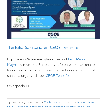
Tertulia Sanitaria en CEOE Tenerife
El próximo
28 de mayo a las 11:00 h,
el
Prof. Manuel
Maynar
, director de Éndolum y referente internacional en
técnicas mínimamente invasoras, participará en la tertulia
sanitaria organizada por
CEOE
Tenerife
.
Un espacio […]
14 mayo 2025
|
Categorías:
Conferencia
|
Etiquetas:
Antonio Alarcó
,
CEOE
,
Fernando Jiménez
,
Manuel Maynar
,
Roberto Carlos Rey
,