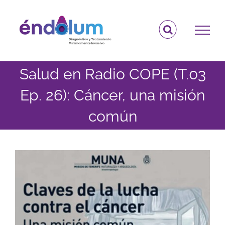
Saltar
al
contenido
Salud en Radio COPE (T.03
Ep. 26): Cáncer, una misión
común
Ver
imagen
más
grande