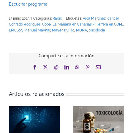
Escuchar progr
ama
13 junio 2023
|
Categorías:
Radio
|
Etiquetas:
Aida Martínez
,
cáncer
,
Conrado Rodríguez
,
Cope
,
La Mañana en Canarias / Herrera en COPE
,
LMCS03
,
Manuel Maynar
,
Mayer Trujillo
,
MUNA
,
oncología
Comparte esta información
Facebook
X
Reddit
LinkedIn
WhatsApp
Pinterest
Correo
electrónico
Artículos relacionados