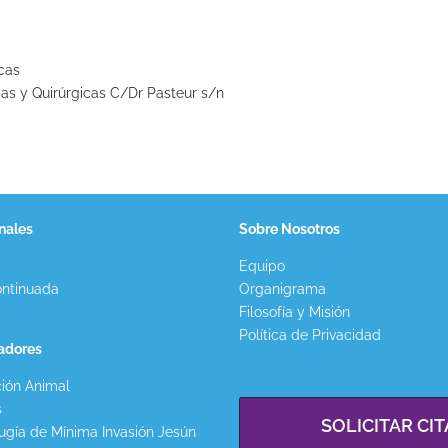
cas
as y Quirúrgicas C/Dr Pasteur s/n
nales
Sobre Nosotros
Equipo
ntinuada
Organigrama
Filosofía y Misión
Política de Privacidad
gadores
ión Animal
s
SOLICITAR CIT
ugía de Mínima Invasión Jesún