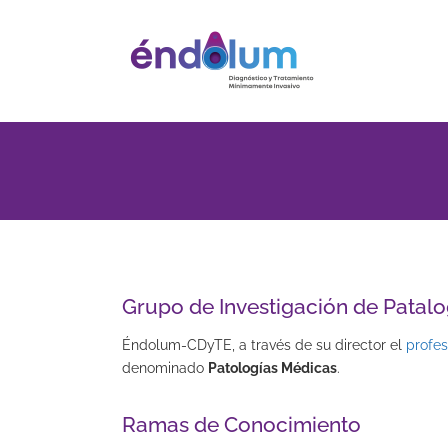
Saltar
al
contenido
Grupo de Investigación de Patal
Éndolum-CDyTE, a través de su director el
profe
denominado
Patologías Médicas
.
Ramas de Conocimiento