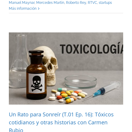
Manuel Maynar
,
Mercedes Martín
,
Roberto Rey
,
RTVC
,
startups
Más información
Un Rato para Sonreír (T.01 Ep. 16): Tóxicos
cotidianos y otras historias con Carmen
Rubio