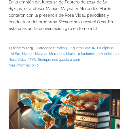
En la emisión del lunes 24 de Febrero de 2025 de
La
Alpispa
, el profesor Manuel Maynar y Mercedes Martín
contaron con la presencia de Rosa Vidal, periodista y
conductora del programa
Siempre nos quedará París
. En
esta ocasión, la conversación giró en torno a […]
24 febrero 2025
|
Categorías:
Radio
|
Etiquetas:
AMOR
,
La Alpispa
,
LALS01
,
Manuel Maynar
,
Mercedes Martín
,
relaciones
,
romanticismo
,
Rosa Vidal
,
RTVC
,
Siempre nos quedará parís
Más información