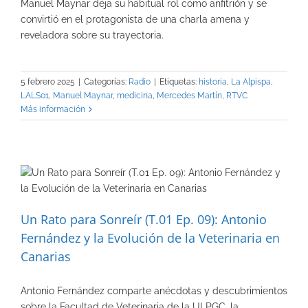
Manuel Maynar deja su habitual rol como anfitrión y se
convirtió en el protagonista de una charla amena y
reveladora sobre su trayectoria.
5 febrero 2025
|
Categorías:
Radio
|
Etiquetas:
historia
,
La Alpispa
,
LALS01
,
Manuel Maynar
,
medicina
,
Mercedes Martín
,
RTVC
Más información
Un Rato para Sonreír (T.01 Ep. 09): Antonio
Fernández y la Evolución de la Veterinaria en
Canarias
Antonio Fernández comparte anécdotas y descubrimientos
sobre la Facultad de Veterinaria de la ULPGC, la