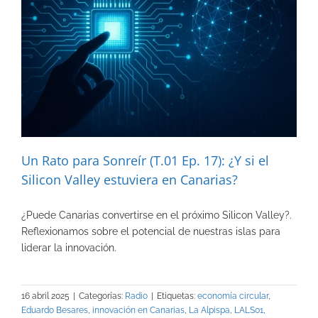
Un Rato para Sonreír (T.01 Ep. 17): ¿Y si el
Silicon Valley estuviera en Canarias?
¿Puede Canarias convertirse en el próximo Silicon Valley?.
Reflexionamos sobre el potencial de nuestras islas para
liderar la innovación.
16 abril 2025
|
Categorías:
Radio
|
Etiquetas:
economía circular
,
Eduardo Besares
,
innovación en Canarias
,
La Alpispa
,
LALS01
,