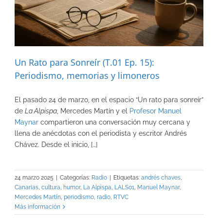
Un Rato para Sonreír (T.01 Ep. 15):
Periodismo, memorias y limoneros
El pasado 24 de marzo, en el espacio “Un rato para sonreír”
de
La Alpispa
, Mercedes Martín y el
Profesor Manuel
Maynar
compartieron una conversación muy cercana y
llena de anécdotas con el periodista y escritor Andrés
Chávez. Desde el inicio, […]
24 marzo 2025
|
Categorías:
Radio
|
Etiquetas:
andrés chaves
,
Canarias
,
cultura
,
humor
,
La Alpispa
,
LALS01
,
Manuel Maynar
,
Mercedes Martín
,
periodismo
,
radio
,
RTVC
Más información