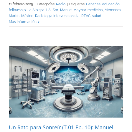
11 febrero 2025
|
Categorías:
Radio
|
Etiquetas:
Canarias
,
educación
,
fellowship
,
La Alpispa
,
LALS01
,
Manuel Maynar
,
medicina
,
Mercedes
Martín
,
México
,
Radiología Intervencionista
,
RTVC
,
salud
Más información
Un Rato para Sonreír (T.01 Ep. 10): Manuel