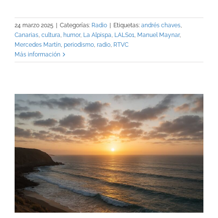
24 marzo 2025
|
Categorías:
Radio
|
Etiquetas:
andrés chaves
,
Canarias
,
cultura
,
humor
,
La Alpispa
,
LALS01
,
Manuel Maynar
,
Mercedes Martín
,
periodismo
,
radio
,
RTVC
Más información