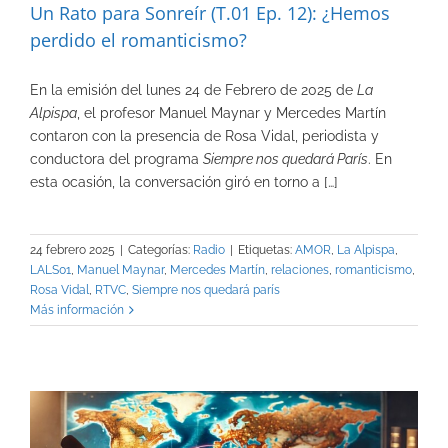
Un Rato para Sonreír (T.01 Ep. 12): ¿Hemos
perdido el romanticismo?
En la emisión del lunes 24 de Febrero de 2025 de
La
Alpispa
, el profesor Manuel Maynar y Mercedes Martín
contaron con la presencia de Rosa Vidal, periodista y
conductora del programa
Siempre nos quedará París
. En
esta ocasión, la conversación giró en torno a […]
24 febrero 2025
|
Categorías:
Radio
|
Etiquetas:
AMOR
,
La Alpispa
,
LALS01
,
Manuel Maynar
,
Mercedes Martín
,
relaciones
,
romanticismo
,
Rosa Vidal
,
RTVC
,
Siempre nos quedará parís
Más información