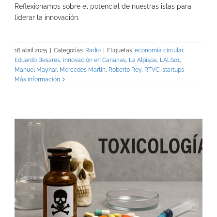
Reflexionamos sobre el potencial de nuestras islas para
liderar la innovación.
16 abril 2025
|
Categorías:
Radio
|
Etiquetas:
economía circular
,
Eduardo Besares
,
innovación en Canarias
,
La Alpispa
,
LALS01
,
Manuel Maynar
,
Mercedes Martín
,
Roberto Rey
,
RTVC
,
startups
Más información