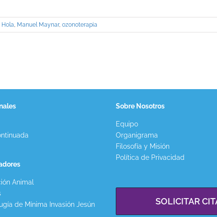
,
Hola
,
Manuel Maynar
,
ozonoterapia
nales
Sobre Nosotros
Equipo
ntinuada
Organigrama
Filosofía y Misión
Política de Privacidad
gadores
ión Animal
s
SOLICITAR CIT
ugía de Mínima Invasión Jesún