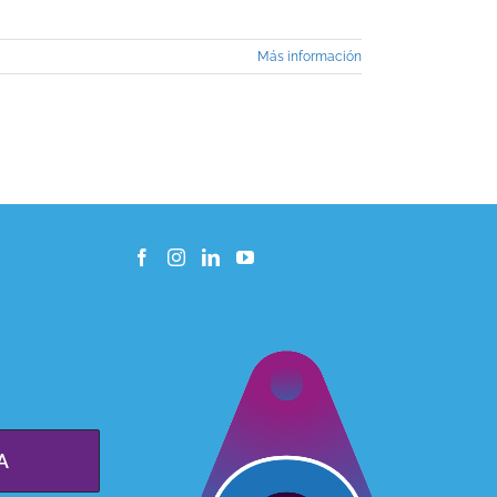
Más información
A