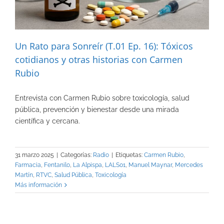
Un Rato para Sonreír (T.01 Ep. 16): Tóxicos
cotidianos y otras historias con Carmen
Rubio
Entrevista con Carmen Rubio sobre toxicología, salud
pública, prevención y bienestar desde una mirada
científica y cercana.
31 marzo 2025
|
Categorías:
Radio
|
Etiquetas:
Carmen Rubio
,
Farmacia
,
Fentanilo
,
La Alpispa
,
LALS01
,
Manuel Maynar
,
Mercedes
Martín
,
RTVC
,
Salud Pública
,
Toxicología
Más información