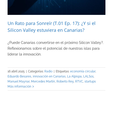
Un Rato para Sonreír (T.01 Ep. 17): ¿Y si el
Silicon Valley estuviera en Canarias?
¿Puede Canarias convertirse en el próximo Silicon Valley?.
Reflexionamos sobre el potencial de nuestras islas para
liderar la innovación.
16 abril 2025
|
Categorías:
Radio
|
Etiquetas:
economía circular
,
Eduardo Besares
,
innovación en Canarias
,
La Alpispa
,
LALS01
,
Manuel Maynar
,
Mercedes Martín
,
Roberto Rey
,
RTVC
,
startups
Más información