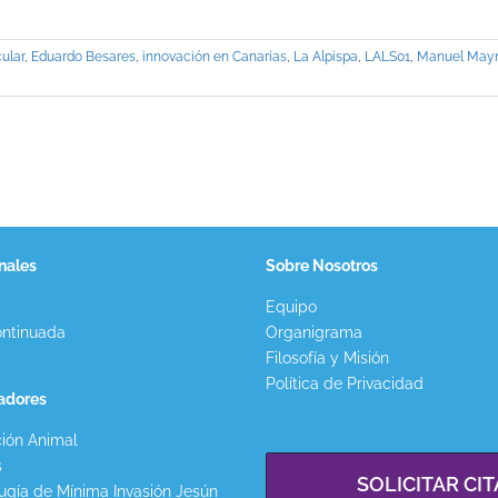
ular
,
Eduardo Besares
,
innovación en Canarias
,
La Alpispa
,
LALS01
,
Manuel May
nales
Sobre Nosotros
Equipo
ntinuada
Organigrama
Filosofía y Misión
Política de Privacidad
gadores
ión Animal
s
SOLICITAR CIT
ugía de Mínima Invasión Jesún