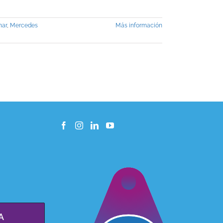
nar
,
Mercedes
Más información
A