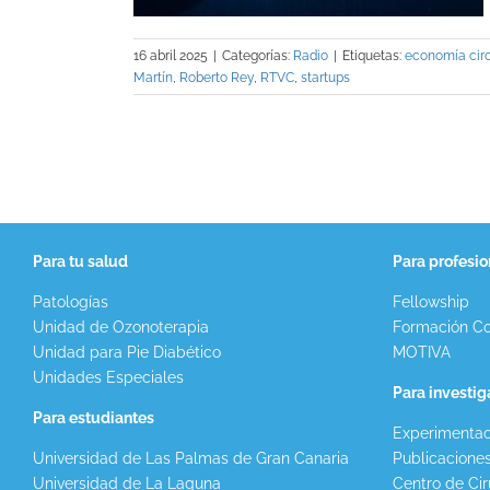
16 abril 2025
|
Categorías:
Radio
|
Etiquetas:
economía circ
Martín
,
Roberto Rey
,
RTVC
,
startups
Para tu salud
Para profesio
Patologías
Fellowship
Unidad de Ozonoterapia
Formación Co
Unidad para Pie Diabético
MOTIVA
Unidades Especiales
Para investi
Para estudiantes
Experimentac
Universidad de Las Palmas de Gran Canaria
Publicacione
Universidad de La Laguna
Centro de Cir