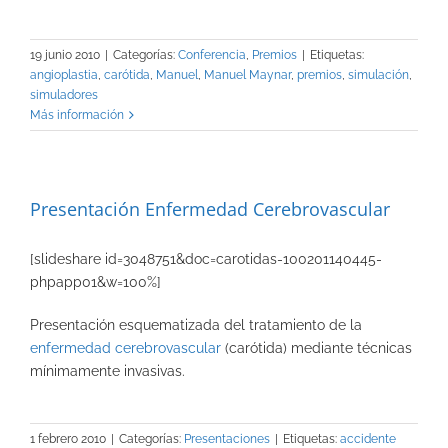
19 junio 2010
|
Categorías:
Conferencia
,
Premios
|
Etiquetas:
angioplastia
,
carótida
,
Manuel
,
Manuel Maynar
,
premios
,
simulación
,
simuladores
Más información
Presentación Enfermedad Cerebrovascular
[slideshare id=3048751&doc=carotidas-100201140445-
phpapp01&w=100%]
Presentación esquematizada del tratamiento de la
enfermedad cerebrovascular
(carótida) mediante técnicas
mínimamente invasivas.
1 febrero 2010
|
Categorías:
Presentaciones
|
Etiquetas:
accidente