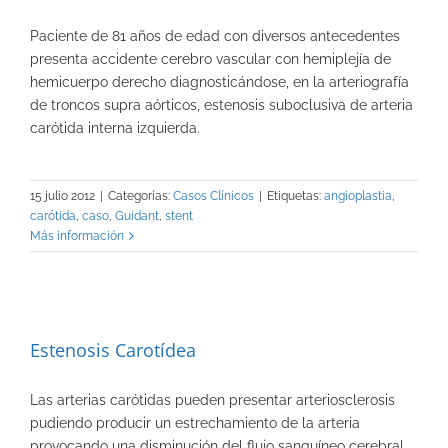
Paciente de 81 años de edad con diversos antecedentes
presenta accidente cerebro vascular con hemiplejía de
hemicuerpo derecho diagnosticándose, en la arteriografía
de troncos supra aórticos, estenosis suboclusiva de arteria
carótida interna izquierda.
15 julio 2012
|
Categorías:
Casos Clínicos
|
Etiquetas:
angioplastia
,
carótida
,
caso
,
Guidant
,
stent
Más información
Estenosis Carotídea
Las arterias carótidas pueden presentar arteriosclerosis
pudiendo producir un estrechamiento de la arteria
provocando una disminución del flujo sanguíneo cerebral