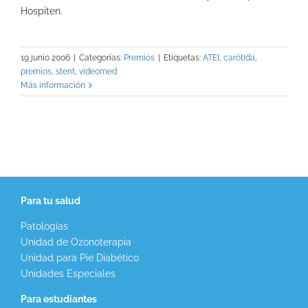
Hospiten.
19 junio 2006
|
Categorías:
Premios
|
Etiquetas:
ATEI
,
carótida
,
premios
,
stent
,
videomed
Más información
Para tu salud
Patologías
Unidad de Ozonoterapia
Unidad para Pie Diabético
Unidades Especiales
Para estudiantes