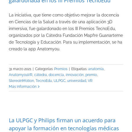
galardonada en los III Premios TecnoEdu
La iniciativa, que tiene como objetivo mejorar la docencia
en Ciencias de la Salud a través de una aplicación 3D
inmersiva, fue galardonado en los III Premios TecnoEdu,
organizados por la Cátedra Fundación Mapfre Guanarteme
de Tecnología y Educación. Para su implementación, se ha
creado la app Anatomyou.
31 marzo 2021
|
Categorías:
Premios
|
Etiquetas:
anatomía
,
AnatomyouVR
,
cátedra
,
docencia
,
innovación
,
premio
,
StereoInMotion
,
TecnoEdu
,
ULPGC
,
universidad
,
VR
Más información
La ULPGC y Philips firman un acuerdo para
apoyar la formación en tecnologías médicas