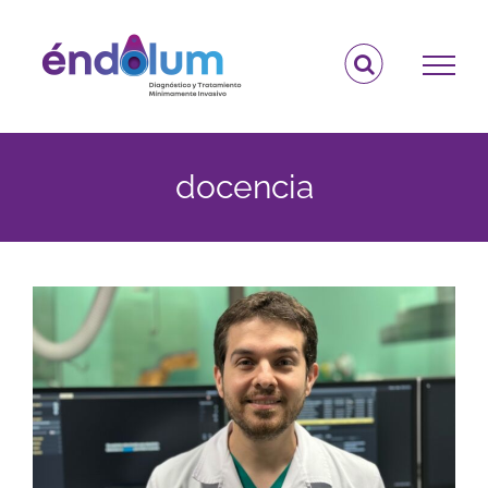
Saltar
al
contenido
docencia
e