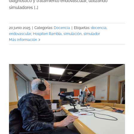
diagnóstico y tratamiento endovascular, utilizando
simuladores […]
20 junio 2025
|
Categorías:
Docencia
|
Etiquetas:
docencia
,
endovascular
,
Hospiten Rambla
,
simulación
,
simulador
Más información