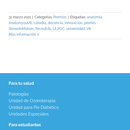
31 marzo 2021
|
Categorías:
Premios
|
Etiquetas:
anatomía
,
AnatomyouVR
,
cátedra
,
docencia
,
innovación
,
premio
,
StereoInMotion
,
TecnoEdu
,
ULPGC
,
universidad
,
VR
Más información
Para tu salud
Patologías
Unidad de Ozonoterapia
Unidad para Pie Diabético
Unidades Especiales
Para estudiantes