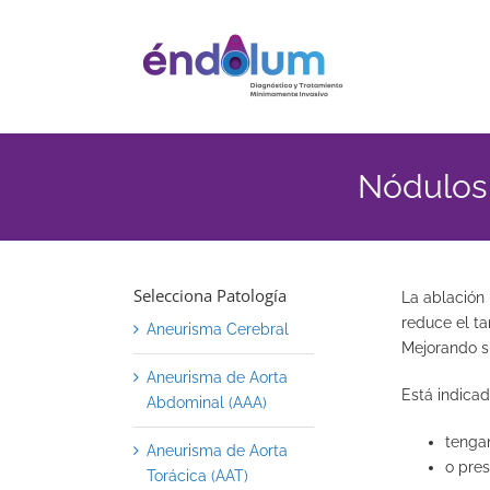
Saltar
al
contenido
Nódulos 
Selecciona Patología
La ablación
reduce el t
Aneurisma Cerebral
Mejorando su
Aneurisma de Aorta
Está indicad
Abdominal (AAA)
tengan
Aneurisma de Aorta
o pres
Torácica (AAT)