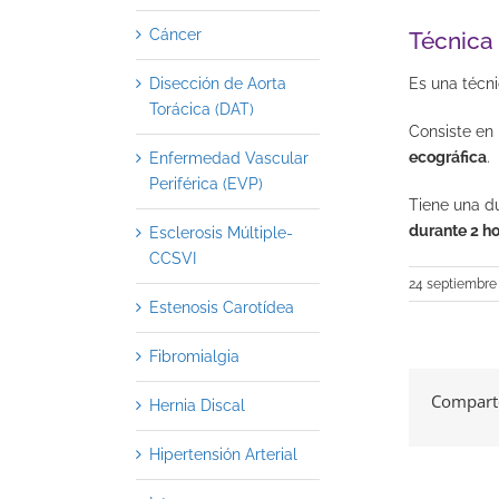
Cáncer
Técnica
Es una técn
Disección de Aorta
Torácica (DAT)
Consiste en 
ecográfica
.
Enfermedad Vascular
Periférica (EVP)
Tiene una d
durante 2 h
Esclerosis Múltiple-
CCSVI
24 septiembre
Estenosis Carotídea
Fibromialgia
Comparte
Hernia Discal
Hipertensión Arterial