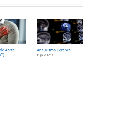
de Aorta
Aneurisma Cerebral
Hiperplasia
AT)
Benigna (H
11 julio 2012
11 agosto 202