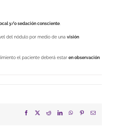
local y/o sedación consciente
.
nivel del nódulo por medio de una
visión
dimiento el paciente deberá estar
en observación
Facebook
X
Reddit
LinkedIn
WhatsApp
Pinterest
Correo
electrónico