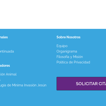
nales
Sobre Nosotros
Equipo
ntinuada
Organigrama
Filosofía y Misión
Política de Privacidad
gadores
ión Animal
s
SOLICITAR CIT
ugía de Mínima Invasión Jesún