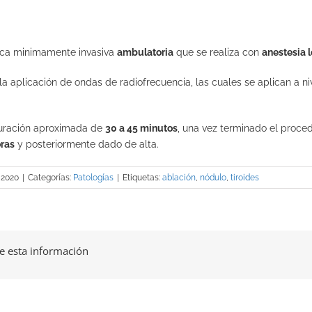
ica minimamente invasiva
ambulatoria
que se realiza con
anestesia 
la aplicación de ondas de radiofrecuencia, las cuales se aplican a 
uración aproximada de
30 a 45 minutos
, una vez terminado el proce
oras
y posteriormente dado de alta.
 2020
|
Categorías:
Patologías
|
Etiquetas:
ablación
,
nódulo
,
tiroides
 esta información