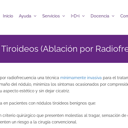
Inicio
Ayuda
Servicios
I+D+i
Docencia
Com
Tiroideos (Ablación por Radiofr
 por radiofrecuencia una técnica
mínimamente invasiva
para el trata
amaño del nódulo, minimiza los síntomas ocasionados por compresión
 aspecto estético y sin dejar cicatriz.
a en pacientes con nódulos tiroideos benignos que:
 criterio quirúrgico que presenten molestias al tragar, sensación de c
enten un riesgo a la cirugía convencional.