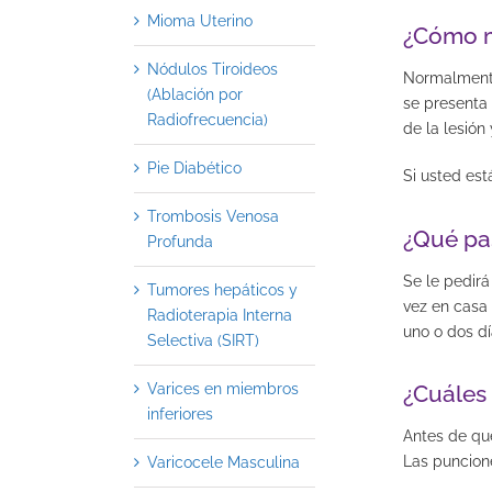
Mioma Uterino
¿Cómo m
Nódulos Tiroideos
Normalmente 
(Ablación por
se presenta 
Radiofrecuencia)
de la lesión
Pie Diabético
Si usted est
Trombosis Venosa
¿Qué pa
Profunda
Se le pedirá
Tumores hepáticos y
vez en casa 
Radioterapia Interna
uno o dos dí
Selectiva (SIRT)
Varices en miembros
¿Cuáles
inferiores
Antes de que
Las puncione
Varicocele Masculina