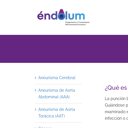
Saltar
al
contenido
Aneurisma Cerebral
¿Qué es
Aneurisma de Aorta
Abdominal (AAA)
La punción 
Guiándose p
Aneurisma de Aorta
examinado e
Torácica (AAT)
infección o c