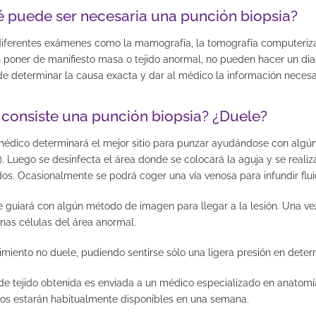
é puede ser necesaria una punción biopsia?
iferentes exámenes como la mamografí­a, la tomografía computerizada,
poner de manifiesto masa o tejido anormal, no pueden hacer un diagn
e determinar la causa exacta y dar al médico la información necesar
 consiste una punción biopsia? ¿Duele?
 médico determinará el mejor sitio para punzar ayudándose con algú
. Luego se desinfecta el área donde se colocará la aguja y se realizar
os. Ocasionalmente se podrá coger una vía venosa para infundir flu
 guiará con algún método de imagen para llegar a la lesión. Una ve
unas células del área anormal.
imiento no duele, pudiendo sentirse sólo una ligera presión en dete
e tejido obtenida es enviada a un médico especializado en anatomía
dos estarán habitualmente disponibles en una semana.