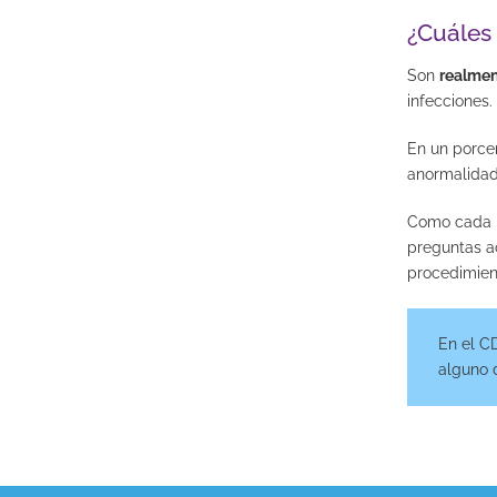
¿Cuáles 
Son
realmen
infecciones.
En un porcen
anormalidad,
Como cada p
preguntas ac
procedimien
En el C
alguno d