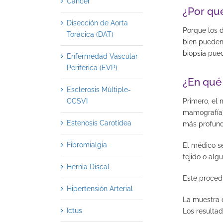
Cáncer
¿Por qu
Disección de Aorta
Porque los d
Torácica (DAT)
bien pueden 
biopsia pued
Enfermedad Vascular
Periférica (EVP)
¿En qué
Esclerosis Múltiple-
Primero, el
CCSVI
mamografí­a)
Estenosis Carotídea
más profund
Fibromialgia
El médico se
tejido o alg
Hernia Discal
Este proced
Hipertensión Arterial
La muestra d
Ictus
Los resulta