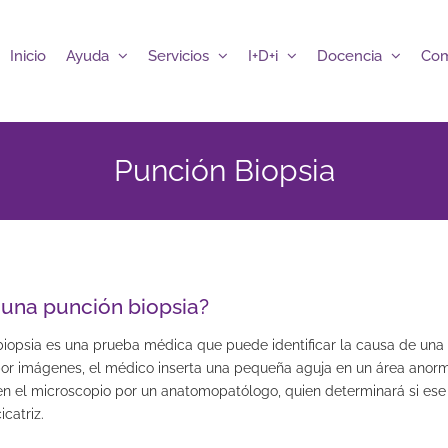
Inicio
Ayuda
Servicios
I+D+i
Docencia
Com
Punción Biopsia
 una punción biopsia?
biopsia es una prueba médica que puede identificar la causa de una
or imágenes, el médico inserta una pequeña aguja en un área anorma
n el microscopio por un anatomopatólogo, quien determinará si ese 
icatriz.