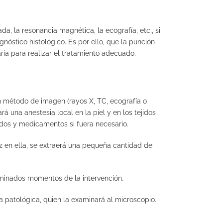
 la resonancia magnética, la ecografí­a, etc., si
óstico histológico. Es por ello, que la punción
ia para realizar el tratamiento adecuado.
n método de imagen (rayos X, TC, ecografía o
á una anestesia local en la piel y en los tejidos
idos y medicamentos si fuera necesario.
z en ella, se extraerá una pequeña cantidad de
rminados momentos de la intervención.
 patológica, quien la examinará al microscopio.