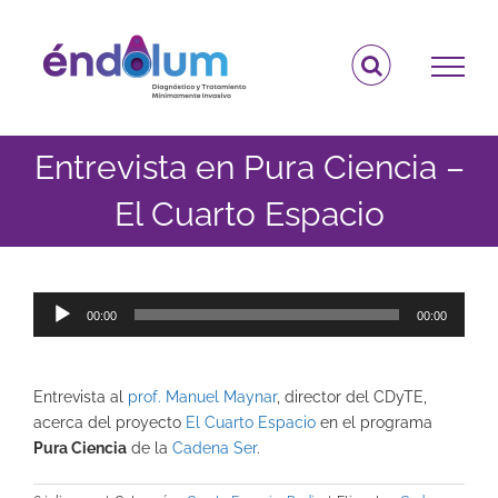
Saltar
al
contenido
Entrevista en Pura Ciencia –
El Cuarto Espacio
Reproductor
00:00
00:00
de
audio
Entrevista al
prof. Manuel Maynar
, director del CDyTE,
acerca del proyecto
El Cuarto Espacio
en el programa
Pura Ciencia
de la
Cadena Ser
.