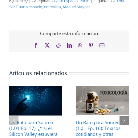
6 julio 2017
|
Categorías:
Cuarto Espacio
,
Radio
|
Etiquetas:
Cadena
Ser
,
Cuarto espacio
,
entrevista
,
Manuel Maynar
Comparte esta información
Facebook
X
Reddit
LinkedIn
WhatsApp
Pinterest
Correo
electrónico
Artículos relacionados
Un Rato para Sonreír
Un Rato para Sonreír
(T.01 Ep. 16): Tóxicos
(T.01 Ep. 17): ¿Y si el
cotidianos y otras
Silicon Valley estuviera