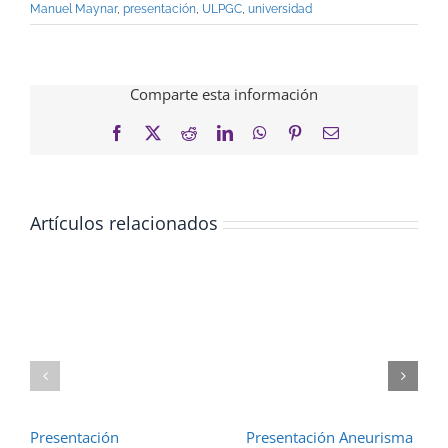
Manuel Maynar
,
presentación
,
ULPGC
,
universidad
Comparte esta información
Facebook
X
Reddit
LinkedIn
WhatsApp
Pinterest
Correo
electrónico
Artículos relacionados
Presentación
Presentación Aneurisma