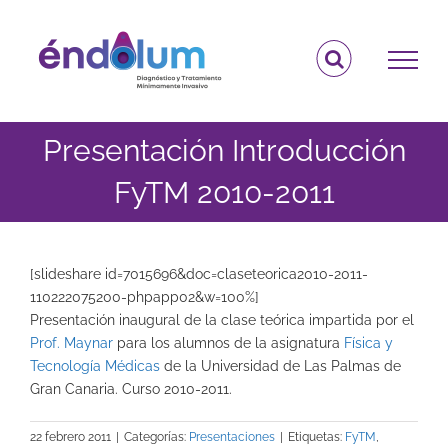
Saltar
al
contenido
Presentación Introducción
FyTM 2010-2011
[slideshare id=7015696&doc=claseteorica2010-2011-
110222075200-phpapp02&w=100%]
Presentación inaugural de la clase teórica impartida por el
Prof. Maynar
para los alumnos de la asignatura
Física y
Tecnología Médicas
de la Universidad de Las Palmas de
Gran Canaria. Curso 2010-2011.
22 febrero 2011
|
Categorías:
Presentaciones
|
Etiquetas:
FyTM
,