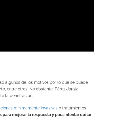
o algunos de los motivos por lo que se puede
to, entre otros. No obstante, Pérez-Jaraiz
te la penetración.
nciones mínimamente invasivas
o tratamientos
 para mejorar la respuesta y para intentar quitar