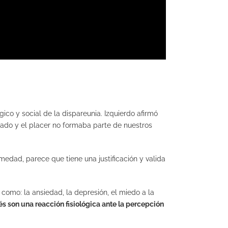
ico y social de la dispareunia. Izquierdo afirmó
gado y el placer no formaba parte de nuestros
edad, parece que tiene una justificación y valida
 como: la ansiedad, la depresión, el miedo a la
rés son una reacción fisiológica ante la percepción