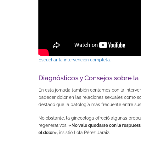
Escuchar la intervención completa.
Diagnósticos y Consejos sobre la
En esta jornada también contamos con la intervenc
padecer dolor en las relaciones sexuales como so
destacó que la patología más frecuente entre sus
No obstante, la ginecóloga ofreció algunas propue
regenerativos.
«No vale quedarse con la respuesta 
el dolor»,
insistió Lola Pérez-Jaraiz.