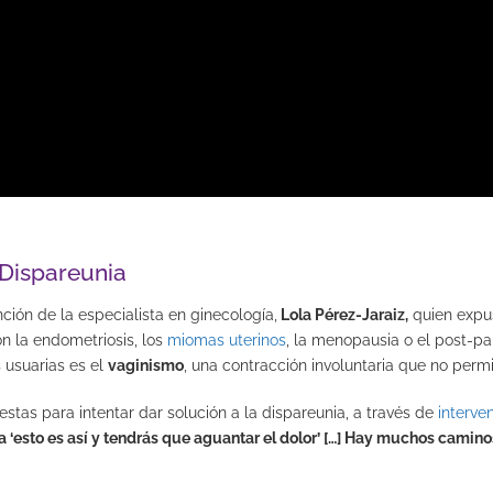
 Dispareunia
ión de la especialista en ginecología,
Lola Pérez-Jaraiz,
quien expus
n la endometriosis, los
miomas uterinos
, la menopausia o el post-par
 usuarias es el
vaginismo
, una contracción involuntaria que no permi
stas para intentar dar solución a la dispareunia, a través de
interve
‘esto es así y tendrás que aguantar el dolor’ […] Hay muchos caminos