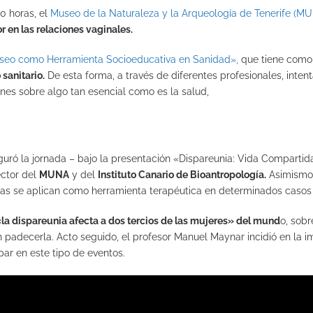
0 horas, el
Museo de la Naturaleza y la Arqueología de Tenerife (M
r en las relaciones vaginales.
seo como Herramienta Socioeducativa en Sanidad»,
que tiene com
sanitario.
De esta forma, a través de diferentes profesionales, inte
nes sobre algo tan esencial como es la salud,
uró la jornada – bajo la presentación «Dispareunia: Vida Compartid
rector del
MUNA
y del
Instituto Canario de Bioantropología.
Asimismo, 
zas se aplican como herramienta terapéutica en determinados casos 
la dispareunia afecta a dos tercios de las mujeres» del mund
o, sobr
n padecerla. Acto seguido, el profesor Manuel Maynar incidió en la i
ipar en este tipo de eventos.