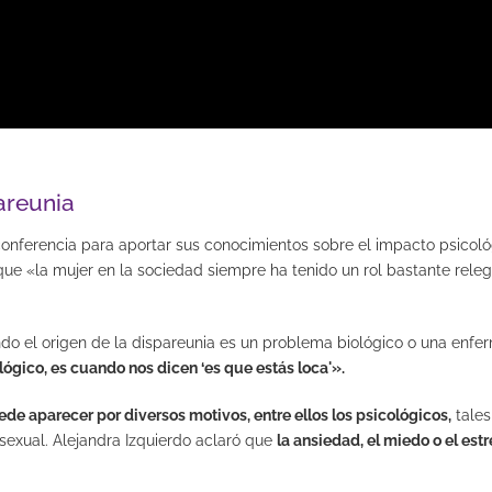
areunia
conferencia para aportar sus conocimientos sobre el impacto psicológ
 que «la mujer en la sociedad siempre ha tenido un rol bastante rele
do el origen de la dispareunia es un problema biológico o una enferm
lógico, es cuando nos dicen ‘es que estás loca'».
de aparecer por diversos motivos, entre ellos los psicológicos,
tales
sexual. Alejandra Izquierdo aclaró que
la ansiedad, el miedo o el est