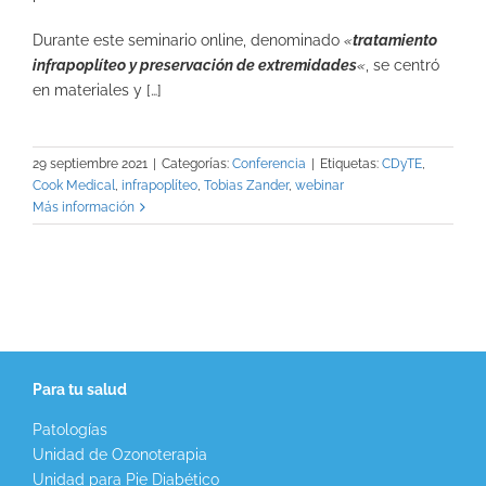
Durante este seminario online, denominado
«
tratamiento
infrapoplíteo
y preservación de extremidades
«
, se centró
en materiales y […]
29 septiembre 2021
|
Categorías:
Conferencia
|
Etiquetas:
CDyTE
,
Cook Medical
,
infrapoplíteo
,
Tobias Zander
,
webinar
Más información
Para tu salud
Patologías
Unidad de Ozonoterapia
Unidad para Pie Diabético