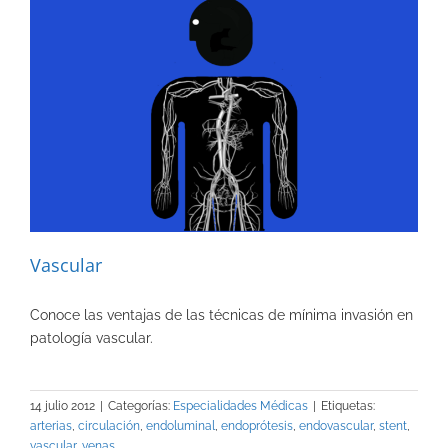
Vascular
Conoce las ventajas de las técnicas de mínima invasión en
patología vascular.
14 julio 2012
|
Categorías:
Especialidades Médicas
|
Etiquetas:
arterias
,
circulación
,
endoluminal
,
endoprótesis
,
endovascular
,
stent
,
vascular
,
venas