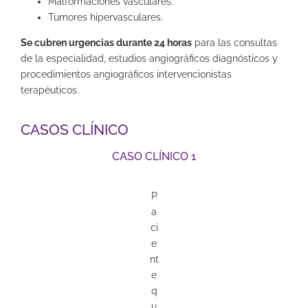
Malformaciones vasculares.
Tumores hipervasculares.
Se cubren urgencias durante 24 horas
para las consultas
de la especialidad, estudios angiográficos diagnósticos y
procedimientos angiográficos intervencionistas
terapéuticos.
CASOS CLÍNICO
CASO CLÍNICO 1
P
a
ci
e
nt
e
q
u