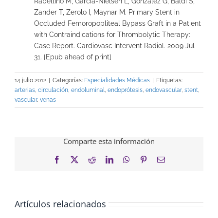
Rabellino M, García-Nielsen L, Gonzalez G, Baldi S,
Zander T, Zerolo I, Maynar M. Primary Stent in
Occluded Femoropopliteal Bypass Graft in a Patient
with Contraindications for Thrombolytic Therapy:
Case Report. Cardiovasc Intervent Radiol. 2009 Jul
31. [Epub ahead of print]
14 julio 2012
|
Categorías:
Especialidades Médicas
|
Etiquetas:
arterias
,
circulación
,
endoluminal
,
endoprótesis
,
endovascular
,
stent
,
vascular
,
venas
Comparte esta información
Facebook
X
Reddit
LinkedIn
WhatsApp
Pinterest
Correo
electrónico
Artículos relacionados