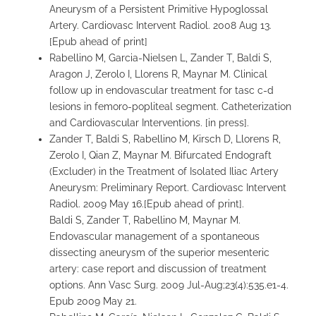
Aneurysm of a Persistent Primitive Hypoglossal
Artery. Cardiovasc Intervent Radiol. 2008 Aug 13.
[Epub ahead of print]
Rabellino M, Garcia-Nielsen L, Zander T, Baldi S,
Aragon J, Zerolo I, Llorens R, Maynar M. Clinical
follow up in endovascular treatment for tasc c-d
lesions in femoro-popliteal segment. Catheterization
and Cardiovascular Interventions. [in press].
Zander T, Baldi S, Rabellino M, Kirsch D, Llorens R,
Zerolo I, Qian Z, Maynar M. Bifurcated Endograft
(Excluder) in the Treatment of Isolated Iliac Artery
Aneurysm: Preliminary Report. Cardiovasc Intervent
Radiol. 2009 May 16.[Epub ahead of print].
Baldi S, Zander T, Rabellino M, Maynar M.
Endovascular management of a spontaneous
dissecting aneurysm of the superior mesenteric
artery: case report and discussion of treatment
options. Ann Vasc Surg. 2009 Jul-Aug;23(4):535.e1-4.
Epub 2009 May 21.