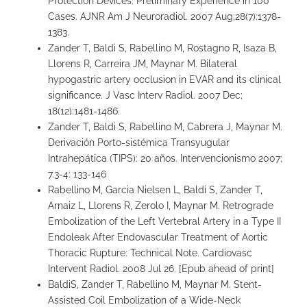
Protection Devices: Preliminary Experience in 100
Cases. AJNR Am J Neuroradiol. 2007 Aug;28(7):1378-
1383.
Zander T, Baldi S, Rabellino M, Rostagno R, Isaza B,
Llorens R, Carreira JM, Maynar M. Bilateral
hypogastric artery occlusion in EVAR and its clinical
significance. J Vasc Interv Radiol. 2007 Dec;
18(12):1481-1486.
Zander T, Baldi S, Rabellino M, Cabrera J, Maynar M.
Derivación Porto-sistémica Transyugular
Intrahepática (TIPS): 20 años. Intervencionismo 2007;
7.3-4: 133-146
Rabellino M, Garcia Nielsen L, Baldi S, Zander T,
Arnaiz L, Llorens R, Zerolo I, Maynar M. Retrograde
Embolization of the Left Vertebral Artery in a Type II
Endoleak After Endovascular Treatment of Aortic
Thoracic Rupture: Technical Note. Cardiovasc
Intervent Radiol. 2008 Jul 26. [Epub ahead of print]
BaldiS, Zander T, Rabellino M, Maynar M. Stent-
Assisted Coil Embolization of a Wide-Neck