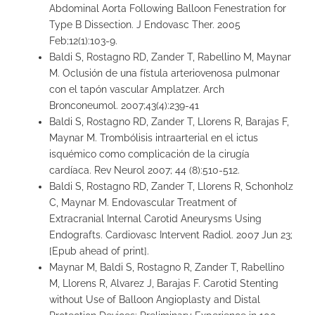
Abdominal Aorta Following Balloon Fenestration for
Type B Dissection. J Endovasc Ther. 2005
Feb;12(1):103-9.
Baldi S, Rostagno RD, Zander T, Rabellino M, Maynar
M. Oclusión de una fístula arteriovenosa pulmonar
con el tapón vascular Amplatzer. Arch
Bronconeumol. 2007;43(4):239-41
Baldi S, Rostagno RD, Zander T, Llorens R, Barajas F,
Maynar M. Trombólisis intraarterial en el ictus
isquémico como complicación de la cirugía
cardíaca. Rev Neurol 2007; 44 (8):510-512.
Baldi S, Rostagno RD, Zander T, Llorens R, Schonholz
C, Maynar M. Endovascular Treatment of
Extracranial Internal Carotid Aneurysms Using
Endografts. Cardiovasc Intervent Radiol. 2007 Jun 23;
[Epub ahead of print].
Maynar M, Baldi S, Rostagno R, Zander T, Rabellino
M, Llorens R, Alvarez J, Barajas F. Carotid Stenting
without Use of Balloon Angioplasty and Distal