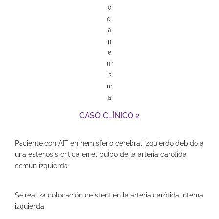
o
el
a
n
e
ur
is
m
a
CASO CLÍNICO 2
Paciente con AIT en hemisferio cerebral izquierdo debido a
una estenosis critica en el bulbo de la arteria carótida
común izquierda
Se realiza colocación de stent en la arteria carótida interna
izquierda