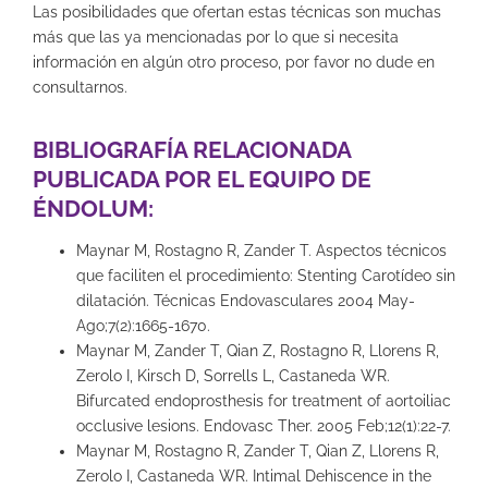
Las posibilidades que ofertan estas técnicas son muchas
más que las ya mencionadas por lo que si necesita
información en algún otro proceso, por favor no dude en
consultarnos.
BIBLIOGRAFÍA RELACIONADA
PUBLICADA POR EL EQUIPO DE
ÉNDOLUM:
Maynar M, Rostagno R, Zander T. Aspectos técnicos
que faciliten el procedimiento: Stenting Carotídeo sin
dilatación. Técnicas Endovasculares 2004 May-
Ago;7(2):1665-1670.
Maynar M, Zander T, Qian Z, Rostagno R, Llorens R,
Zerolo I, Kirsch D, Sorrells L, Castaneda WR.
Bifurcated endoprosthesis for treatment of aortoiliac
occlusive lesions. Endovasc Ther. 2005 Feb;12(1):22-7.
Maynar M, Rostagno R, Zander T, Qian Z, Llorens R,
Zerolo I, Castaneda WR. Intimal Dehiscence in the