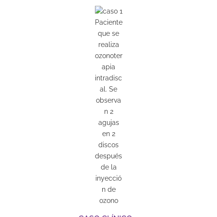
Paciente
que se
realiza
ozonoter
apia
intradisc
al. Se
observa
n 2
agujas
en 2
discos
después
de la
inyecció
n de
ozono