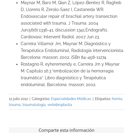
Maynar M, Baro M, Qian Z, López-Benitez R, Ragheb
D, Llorens R, Zerolo-Saez I, Castaneda WR.
Endovascular repair of brachial artery transection
associated with trauma. J Trauma. 2004
Jun;56(6):1336-41; discussion 1341.Endografts.
Cardiovasc Intervent Radiol. 2007 Jun 23.
Carreira Villamor Jm, Maynar M. Diagnóstico y
Terapéutica Endoluminal, Radiología intervencionista.
Barcelona: masson; 2002. iSBn 84-458-11274.
Rostagno R, eyheremendy e, Carreira Jm y Maynar
M. Capítulo 16.3 “embolización de la hemorragia
traumática”. Libro diagnóstico y Terapéutica
endoluminal. Barcelona: masson; 2002.
12 julio 2012
|
Categorías:
Especialidades Médicas
|
Etiquetas:
hernia
,
trauma
,
traumatología
,
vertebroplastia
Comparte esta información