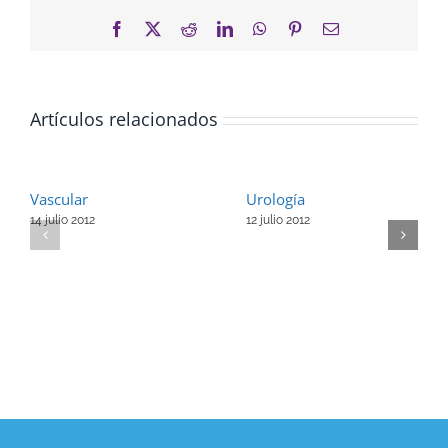
Facebook
X
Reddit
LinkedIn
WhatsApp
Pinterest
Correo
electrónico
Artículos relacionados
Vascular
Urología
14 julio 2012
12 julio 2012