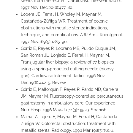
stents from the rectum. Cardiovasc Intervent Radiol.
1997 Nov-Dec;20(6):477-80.
Lopera JE, Ferral H, Wholey M, Maynar M,
Castañeda-Zúñiga WR. Treatment of colonic
obstructions with metallic stents: indications,
technique, and complications. AJR Am J Roentgenol.
1997 Nov;169(5):1285-90.
Gorriz E, Reyes R, Lobrano MB, Pulido-Duque JM,
San Roman JL, Lonjedo E, Ferral H, Maynar M.
Transjugular liver biopsy: a review of 77 biopsies
using a spring-propelled cutting needle (biopsy
gun). Cardiovasc Intervent Radiol. 1996 Nov-
Dec;19(6):442-5. Review.
Górriz E, Mallorquín F, Reyes R, Pardo MD, Carreira
JM, Maynar M. Fluoroscopy-controlled percutaneous
gastrostomy in ambulatory care. Our experience
Nutr Hosp. 1996 May-Ju ;11(3):195-9. Spanish.
Mainar A, Tejero E, Maynar M, Ferral H, Castañeda-
Zúñiga W. Colorectal obstruction: treatment with
metallic stents. Radiology. 1996 Mar;198(3):761-4.