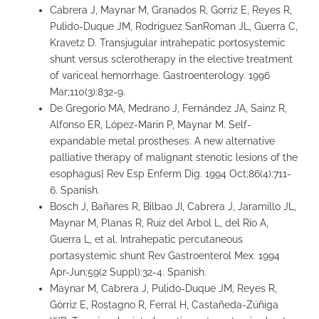
Cabrera J, Maynar M, Granados R, Gorriz E, Reyes R,
Pulido-Duque JM, Rodriguez SanRoman JL, Guerra C,
Kravetz D. Transjugular intrahepatic portosystemic
shunt versus sclerotherapy in the elective treatment
of variceal hemorrhage. Gastroenterology. 1996
Mar;110(3):832-9.
De Gregorio MA, Medrano J, Fernández JA, Sainz R,
Alfonso ER, López-Marin P, Maynar M. Self-
expandable metal prostheses. A new alternative
palliative therapy of malignant stenotic lesions of the
esophagus] Rev Esp Enferm Dig. 1994 Oct;86(4):711-
6. Spanish.
Bosch J, Bañares R, Bilbao JI, Cabrera J, Jaramillo JL,
Maynar M, Planas R, Ruiz del Arbol L, del Río A,
Guerra L, et al. Intrahepatic percutaneous
portasystemic shunt Rev Gastroenterol Mex. 1994
Apr-Jun;59(2 Suppl):32-4. Spanish.
Maynar M, Cabrera J, Pulido-Duque JM, Reyes R,
Górriz E, Rostagno R, Ferral H, Castañeda-Zúñiga