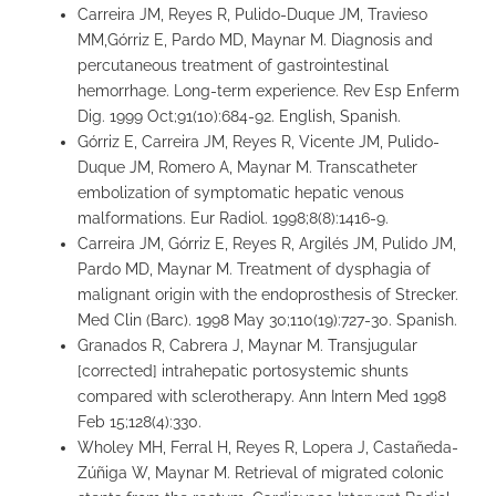
Carreira JM, Reyes R, Pulido-Duque JM, Travieso
MM,Górriz E, Pardo MD, Maynar M. Diagnosis and
percutaneous treatment of gastrointestinal
hemorrhage. Long-term experience. Rev Esp Enferm
Dig. 1999 Oct;91(10):684-92. English, Spanish.
Górriz E, Carreira JM, Reyes R, Vicente JM, Pulido-
Duque JM, Romero A, Maynar M. Transcatheter
embolization of symptomatic hepatic venous
malformations. Eur Radiol. 1998;8(8):1416-9.
Carreira JM, Górriz E, Reyes R, Argilés JM, Pulido JM,
Pardo MD, Maynar M. Treatment of dysphagia of
malignant origin with the endoprosthesis of Strecker.
Med Clin (Barc). 1998 May 30;110(19):727-30. Spanish.
Granados R, Cabrera J, Maynar M. Transjugular
[corrected] intrahepatic portosystemic shunts
compared with sclerotherapy. Ann Intern Med 1998
Feb 15;128(4):330.
Wholey MH, Ferral H, Reyes R, Lopera J, Castañeda-
Zúñiga W, Maynar M. Retrieval of migrated colonic