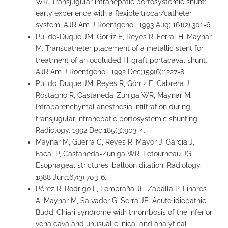
WR. Transjugular intrahepatic portosystemic shunt:
early experience with a flexible trocar/catheter
system. AJR Am J Roentgenol. 1993 Aug; 161(2):301-6.
Pulido-Duque JM, Górriz E, Reyes R, Ferral H, Maynar
M. Transcatheter placement of a metallic stent for
treatment of an occluded H-graft portacaval shunt.
AJR Am J Roentgenol. 1992 Dec;159(6):1227-8.
Pulido-Duque JM, Reyes R, Górriz E, Cabrera J,
Rostagno R, Castaneda-Zuniga WR, Maynar M.
Intraparenchymal anesthesia infiltration during
transjugular intrahepatic portosystemic shunting.
Radiology. 1992 Dec;185(3):903-4.
Maynar M, Guerra C, Reyes R, Mayor J, Garcia J,
Facal P, Castaneda-Zuniga WR, Letourneau JG.
Esophageal strictures: balloon dilation. Radiology.
1988 Jun;167(3):703-6.
Pérez R, Rodrigo L, Lombraña JL, Zaballa P, Linares
A, Maynar M, Salvador G, Serra JE. Acute idiopathic
Budd-Chiari syndrome with thrombosis of the inferior
vena cava and unusual clinical and analytical