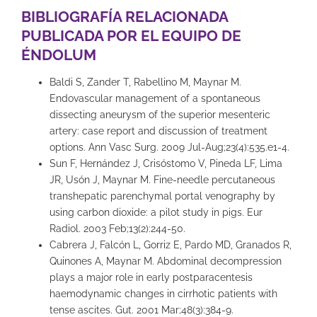
BIBLIOGRAFÍA RELACIONADA
PUBLICADA POR EL EQUIPO DE
ÉNDOLUM
Baldi S, Zander T, Rabellino M, Maynar M.
Endovascular management of a spontaneous
dissecting aneurysm of the superior mesenteric
artery: case report and discussion of treatment
options. Ann Vasc Surg. 2009 Jul-Aug;23(4):535.e1-4.
Sun F, Hernández J, Crisóstomo V, Pineda LF, Lima
JR, Usón J, Maynar M. Fine-needle percutaneous
transhepatic parenchymal portal venography by
using carbon dioxide: a pilot study in pigs. Eur
Radiol. 2003 Feb;13(2):244-50.
Cabrera J, Falcón L, Gorriz E, Pardo MD, Granados R,
Quinones A, Maynar M. Abdominal decompression
plays a major role in early postparacentesis
haemodynamic changes in cirrhotic patients with
tense ascites. Gut. 2001 Mar;48(3):384-9.