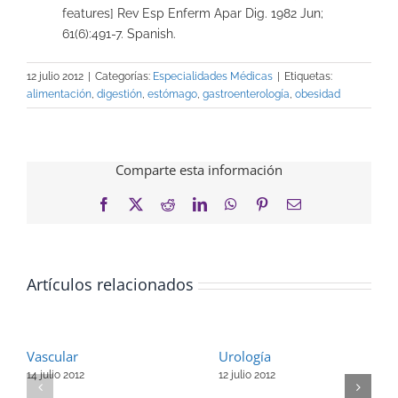
features] Rev Esp Enferm Apar Dig. 1982 Jun;
61(6):491-7. Spanish.
12 julio 2012
|
Categorías:
Especialidades Médicas
|
Etiquetas:
alimentación
,
digestión
,
estómago
,
gastroenterología
,
obesidad
Comparte esta información
Facebook
X
Reddit
LinkedIn
WhatsApp
Pinterest
Correo
electrónico
Artículos relacionados
Vascular
Urología
14 julio 2012
12 julio 2012