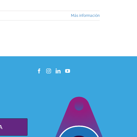
Más información
A