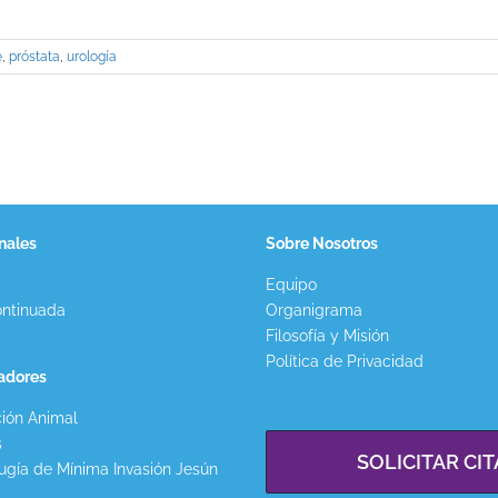
e
,
próstata
,
urología
nales
Sobre Nosotros
Equipo
ntinuada
Organigrama
Filosofía y Misión
Política de Privacidad
gadores
ión Animal
s
SOLICITAR CIT
ugía de Mínima Invasión Jesún