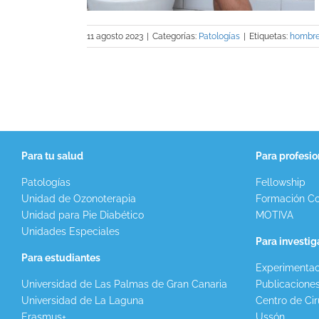
11 agosto 2023
|
Categorías:
Patologías
|
Etiquetas:
hombr
Para tu salud
Para profesio
Patologías
Fellowship
Unidad de Ozonoterapia
Formación Co
Unidad para Pie Diabético
MOTIVA
Unidades Especiales
Para investi
Para estudiantes
Experimentac
Universidad de Las Palmas de Gran Canaria
Publicacione
Universidad de La Laguna
Centro de Cir
Erasmus+
Ussón