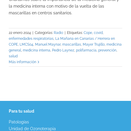
la medicina interna con motivo de la vuelta de las
mascarillas en centros sanitarios.
22 enero 2024
|
Categorías:
Radio
|
Etiquetas:
Cope
,
covid
,
enfermedades respiratorias
,
La Mañana en Canarias / Herrera en
COPE
,
LMCS04
,
Manuel Maynar
,
mascarillas
,
Mayer Trujillo
,
medicina
general
,
medicina interna
,
Pedro Laynez
,
polifarmacia
,
prevención
,
salud
Más información
Para tu salud
Patologías
Unidad de Ozonoterapia