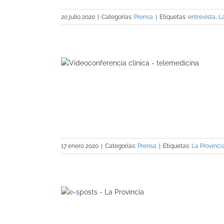
20 julio 2020
|
Categorías:
Prensa
|
Etiquetas:
entrevista
,
L
por implantar
nidad pública
a)
17 enero 2020
|
Categorías:
Prensa
|
Etiquetas:
La Provinci
concepto de
glo XXI» (La