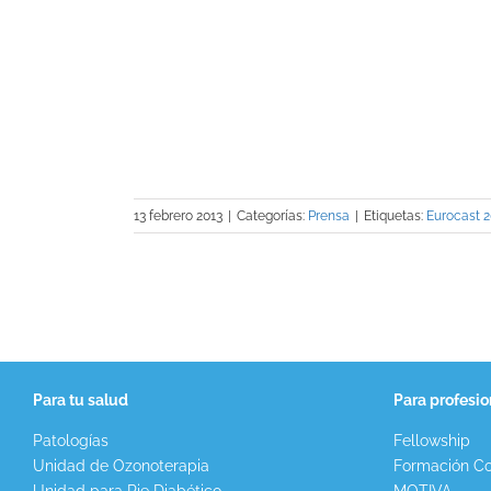
icina?» (La
13 febrero 2013
|
Categorías:
Prensa
|
Etiquetas:
Eurocast 2
Para tu salud
Para profesio
Patologías
Fellowship
Unidad de Ozonoterapia
Formación Co