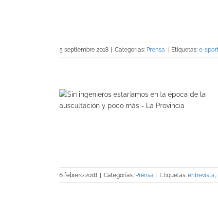
5 septiembre 2018
|
Categorías:
Prensa
|
Etiquetas:
e-spor
aríamos en la
n y poco más»
a)
6 febrero 2018
|
Categorías:
Prensa
|
Etiquetas:
entrevista
,
ynar sobre su
os ingenieros