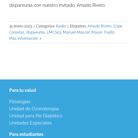
dispareunia con nuestro invitado, Amado Rivero.
31 enero 2023
|
Categorías:
Radio
|
Etiquetas:
Amado Rivero
,
Cope
Canarias
,
dispaeunia
,
LMCS03
,
Manuel Maynar
,
Mayer Trujillo
Más información
Para tu salud
Patologías
Unidad de Ozonoterapia
Unidad para Pie Diabético
Unidades Especiales
Para estudiantes