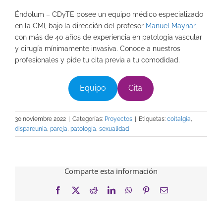
Éndolum – CDyTE posee un equipo médico especializado
en la CMI, bajo la dirección del profesor
Manuel Maynar
,
con más de 40 años de experiencia en patología vascular
y cirugía mínimamente invasiva. Conoce a nuestros
profesionales y pide tu cita previa a tu comodidad.
Equipo
Cita
30 noviembre 2022
|
Categorías:
Proyectos
|
Etiquetas:
coitalgia
,
dispareunia
,
pareja
,
patología
,
sexualidad
Comparte esta información
Facebook
X
Reddit
LinkedIn
WhatsApp
Pinterest
Correo
electrónico