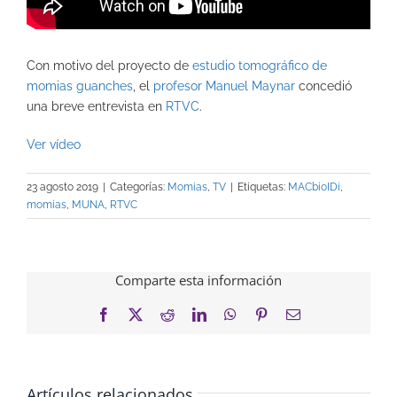
Con motivo del proyecto de
estudio tomográfico de
momias guanches
, el
profesor Manuel Maynar
concedió
una breve entrevista en
RTVC
.
Ver vídeo
23 agosto 2019
|
Categorías:
Momias
,
TV
|
Etiquetas:
MACbioIDi
,
momias
,
MUNA
,
RTVC
Comparte esta información
Facebook
X
Reddit
LinkedIn
WhatsApp
Pinterest
Correo
electrónico
Artículos relacionados