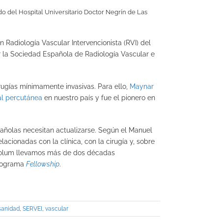
o del Hospital Universitario Doctor Negrín de Las
 Radiología Vascular Intervencionista (RVI) del
or la Sociedad Española de Radiología Vascular e
irugías mínimamente invasivas. Para ello,
Maynar
al percutánea
en nuestro país y fue el pionero en
añolas necesitan actualizarse. Según el Manuel
acionadas con la clínica, con la cirugía y, sobre
olum llevamos más de dos décadas
programa
Fellowship
.
sanidad
,
SERVEI
,
vascular