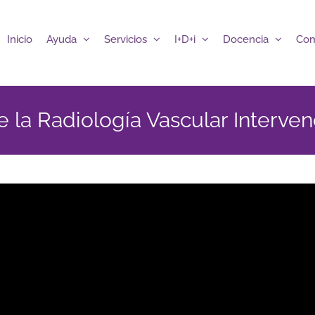
Inicio
Ayuda
Servicios
I+D+i
Docencia
Com
de la Radiología Vascular Interve