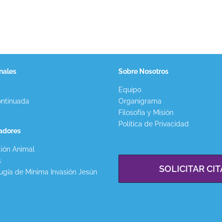
nales
Sobre Nosotros
Equipo
ntinuada
Organigrama
Filosofía y Misión
Política de Privacidad
gadores
ión Animal
s
SOLICITAR CIT
ugía de Mínima Invasión Jesún