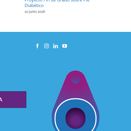
Diabético
10 junio 2016
A