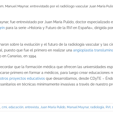
m, Manuel Maynar, entrevistado por el radiólogo vascular Juan María Pulid
ar, fue entrevistado por Juan María Pulido, doctor especializado en
rín
para la serie «Historia y Futuro de la RVI en España», dirigida p
aron sobre la evolución y el futuro de la radiología vascular y las c
al, puesto que fue el primero en realizar una
angioplastia translumin
o en Canarias, en 1994.
recordar que la formación médica que ofrecen las universidades esp
focarse primero en formar a médicos, para luego crear educaciones rel
otros proyectos educativos
que desarrollamos, desde CDyTE – Énd
sanitarios en técnicas mínimamente invasivas a través de nuestro 
a
,
cmi
,
educación
,
entrevista
,
Juan María Pulido
,
Manuel Maynar
,
radiología
,
RVI
,