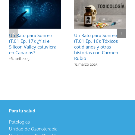
Un Rato para Sonreír
Un Rato para Sonreír
(T.01 Ep. 17): ¿Y si el
(T.01 Ep. 16): Tóxicos
Silicon Valley estuviera
cotidianos y otras
en Canarias?
historias con Carmen
Rubio
16 abril 2025
31 marzo 2025
Para tu salud
Patologías
Unidad de Ozonoterapia