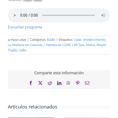
Escuchar programa
9 mayo 2022
|
Categorías:
Radio
|
Etiquetas:
Cope
,
envejecimiento
,
La Mañana en Canarias / Herrera en COPE
,
LMCS02
,
Matos
,
Mayer
Trujillo
,
radio
Comparte esta información
Facebook
X
Reddit
LinkedIn
WhatsApp
Pinterest
Correo
electrónico
Artículos relacionados