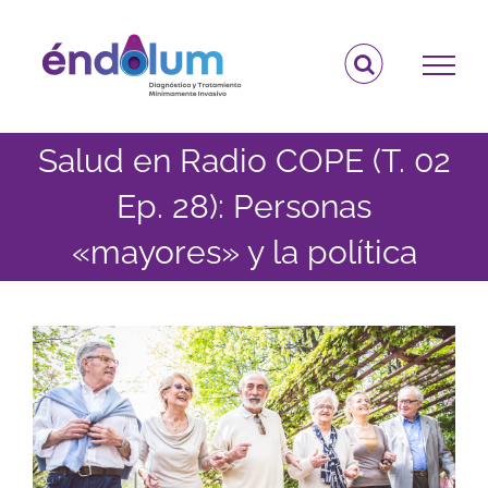
Saltar
al
contenido
Salud en Radio COPE (T. 02
Ep. 28): Personas
«mayores» y la política
Ver
imagen
más
grande