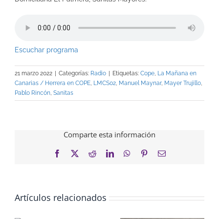
Escuchar programa
21 marzo 2022
|
Categorías:
Radio
|
Etiquetas:
Cope
,
La Mañana en
Canarias / Herrera en COPE
,
LMCS02
,
Manuel Maynar
,
Mayer Trujillo
,
Pablo Rincón
,
Sanitas
Comparte esta información
Facebook
X
Reddit
LinkedIn
WhatsApp
Pinterest
Correo
electrónico
Artículos relacionados