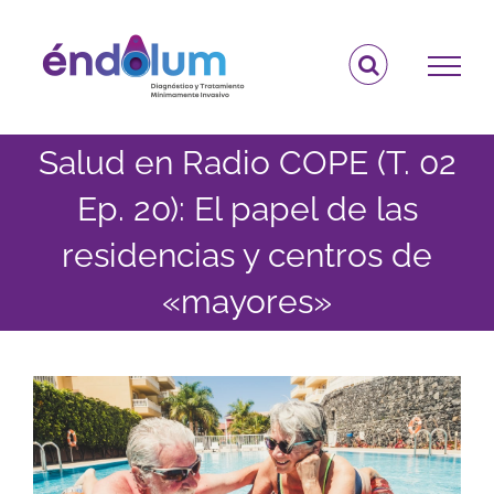
Saltar
al
contenido
Salud en Radio COPE (T. 02
Ep. 20): El papel de las
residencias y centros de
«mayores»
Ver
imagen
más
grande