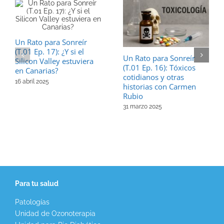
Un Rato para Sonreír
(T.01 Ep. 17): ¿Y si el
Un Rato para Sonreír
Silicon Valley estuviera
(T.01 Ep. 16): Tóxicos
en Canarias?
cotidianos y otras
16 abril 2025
historias con Carmen
Rubio
31 marzo 2025
Para tu salud
Patologías
Unidad de Ozonoterapia