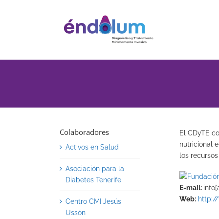
Saltar
al
contenido
Colaboradores
El CDyTE col
nutricional 
Activos en Salud
los recursos
Asociación para la
Diabetes Tenerife
E-mail:
info[
Web:
http://
Centro CMI Jesús
Ussón