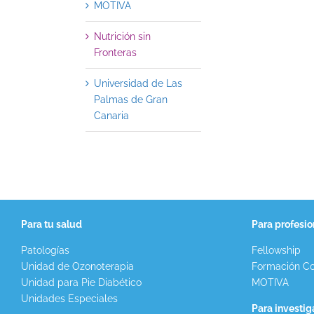
MOTIVA
Nutrición sin
Fronteras
Universidad de Las
Palmas de Gran
Canaria
Para tu salud
Para profesio
Patologías
Fellowship
Unidad de Ozonoterapia
Formación Co
Unidad para Pie Diabético
MOTIVA
Unidades Especiales
Para investi