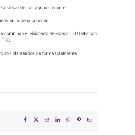
Cristóbal de La Laguna (Tenerife).
merecen la pena conocer.
se combinan el visionado de vídeos TEDTalks con
s TED.
ero son planteados de forma totalmente
Facebook
X
Reddit
LinkedIn
WhatsApp
Pinterest
Correo
electrónico