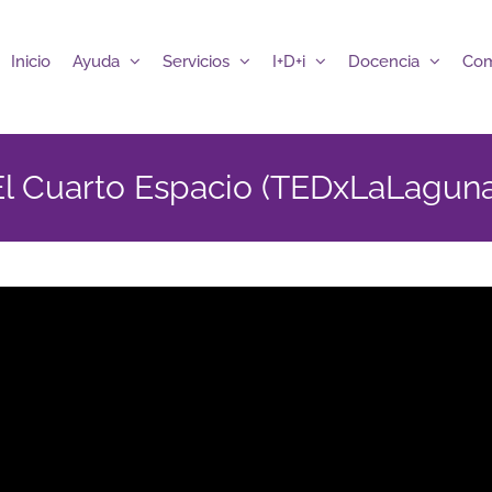
Inicio
Ayuda
Servicios
I+D+i
Docencia
Com
El Cuarto Espacio (TEDxLaLaguna