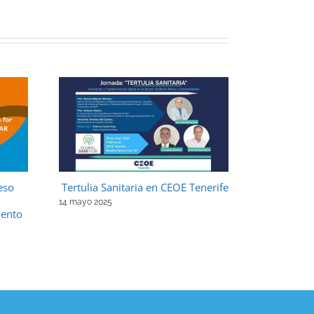
eso
Tertulia Sanitaria en CEOE Tenerife
Las Jornada
SERVEI 202
14 mayo 2025
iento
de la mujer
7 agosto 2026