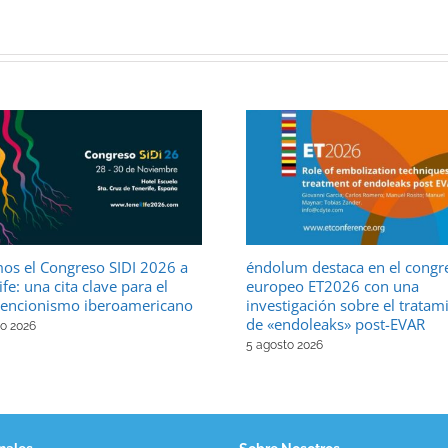
os el Congreso SIDI 2026 a
éndolum destaca en el congr
fe: una cita clave para el
europeo ET2026 con una
vencionismo iberoamericano
investigación sobre el tratam
de «endoleaks» post-EVAR
to 2026
5 agosto 2026