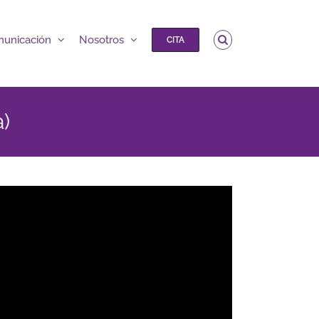
unicación
Nosotros
CITA
)