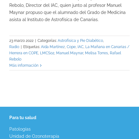
Rebolo, Director del IAC, quien junto al profesor Manuel
Maynar propuso que el alumnado del Grado de Medicina
asista al Instituto de Astrofísica de Canarias.
23 marzo 2022
|
Categorías:
Astrofísica y Pie Diabético
,
Radio
|
Etiquetas:
Aida Martínez
,
Cope
,
IAC
,
La Mañana en Canarias /
Herrera en COPE
,
LMCS02
,
Manuel Maynar
,
Melisa Torres
,
Rafael
Rebolo
Más información
Para tu salud
Patologías
Unidad de Ozonoterapia