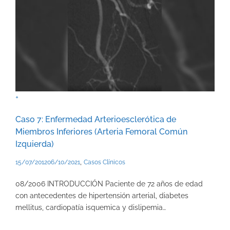
+
Caso 7: Enfermedad Arterioesclerótica de
Miembros Inferiores (Arteria Femoral Común
Izquierda)
,
15/07/2012
06/10/2021
Casos Clínicos
08/2006 INTRODUCCIÓN Paciente de 72 años de edad
con antecedentes de hipertensión arterial, diabetes
mellitus, cardiopatía isquemica y dislipemia…