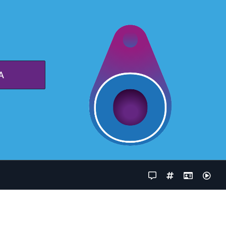
A
Facebook
Instagram
LinkedIn
You