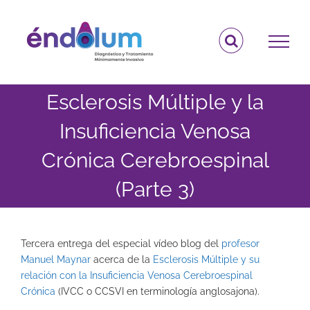
Saltar
al
contenido
Esclerosis Múltiple y la
Insuficiencia Venosa
Crónica Cerebroespinal
(Parte 3)
Tercera entrega del especial vídeo blog del
profesor
Manuel Maynar
acerca de la
Esclerosis Múltiple y su
relación con la Insuficiencia Venosa Cerebroespinal
Crónica
(IVCC o CCSVI en terminología anglosajona).