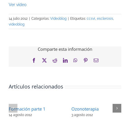
Ver vídeo
14 julio 2012
|
Categorías:
Videoblog
|
Etiquetas:
ccsvi
,
esclerosis
,
videoblog
Comparte esta información
Facebook
X
Reddit
LinkedIn
WhatsApp
Pinterest
Correo
electrónico
Artículos relacionados
Formación parte 1
Ozonoterapia
14 agosto 2012
3 agosto 2012