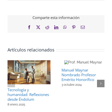
Comparte esta información
Facebook
X
Reddit
LinkedIn
WhatsApp
Pinterest
Correo
electrónico
Artículos relacionados
Manuel Maynar
Nombrado Profesor
Emérito Honorífico
3 octubre 2024
Tecnología y
humanidad: Reflexiones
desde Éndolum
8 enero 2025