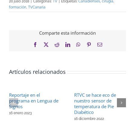
20 julio 2018
|
Categorías:
TV
|
Etiquetas:
Canadienses
,
cirugía
,
formación
,
TVCanaria
Comparte esta información
Facebook
X
Reddit
LinkedIn
WhatsApp
Pinterest
Correo
electrónico
Artículos relacionados
Reportaje en el
RTVC se hace eco de
programa en Lengua de
nuestro sensor de
Signos
temperatura de Pie
Diabético
16 enero 2023
16 diciembre 2022