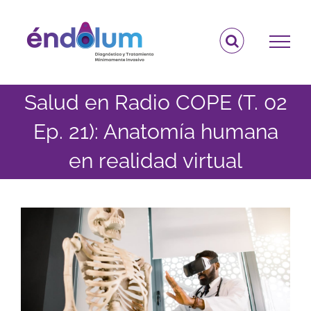
Saltar
al
contenido
Salud en Radio COPE (T. 02
Ep. 21): Anatomía humana
en realidad virtual
Ver
imagen
más
grande