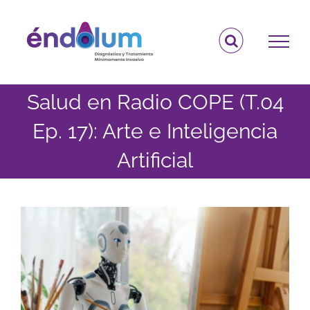
Saltar
al
contenido
Salud en Radio COPE (T.04
Ep. 17): Arte e Inteligencia
Artificial
Ver
imagen
más
grande