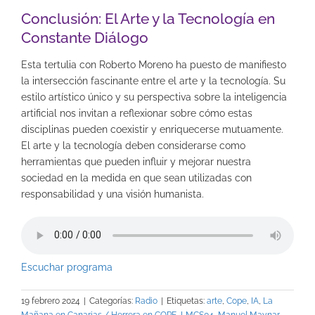
Conclusión: El Arte y la Tecnología en
Constante Diálogo
Esta tertulia con Roberto Moreno ha puesto de manifiesto
la intersección fascinante entre el arte y la tecnología. Su
estilo artístico único y su perspectiva sobre la inteligencia
artificial nos invitan a reflexionar sobre cómo estas
disciplinas pueden coexistir y enriquecerse mutuamente.
El arte y la tecnología deben considerarse como
herramientas que pueden influir y mejorar nuestra
sociedad en la medida en que sean utilizadas con
responsabilidad y una visión humanista.
Escuchar progr
ama
19 febrero 2024
|
Categorías:
Radio
|
Etiquetas:
arte
,
Cope
,
IA
,
La
Mañana en Canarias / Herrera en COPE
,
LMCS04
,
Manuel Maynar
,