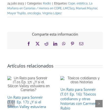
24 julio 2023
|
Categorías:
Radio
|
Etiquetas:
Cope
,
estética
,
La
Mañana en Canarias / Herrera en COPE
,
LMCS03
,
Manuel Maynar
,
Mayer Trujillo
,
oncología
,
Virginia López
Comparte esta información
Facebook
X
Reddit
LinkedIn
WhatsApp
Pinterest
Correo
electrónico
Artículos relacionados
Un Rato para Sonreír
(T.01 Ep. 16): Tóxicos
Un Rato para Sonreír
cotidianos y otras
(T.01 Ep. 17): ¿Y si el
historias con Carmen
Silicon Valley estuviera
Rubio