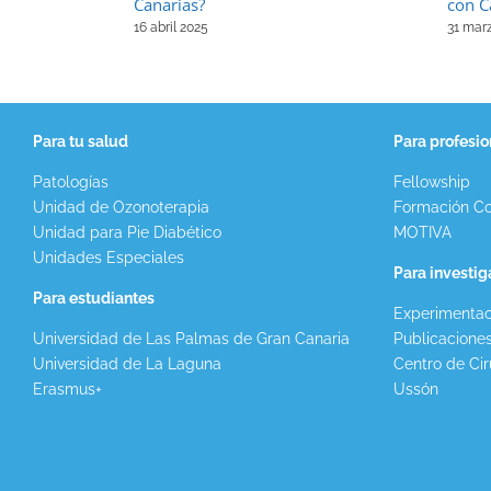
Canarias?
con C
16 abril 2025
31 mar
Para tu salud
Para profesio
Patologías
Fellowship
Unidad de Ozonoterapia
Formación Co
Unidad para Pie Diabético
MOTIVA
Unidades Especiales
Para investi
Para estudiantes
Experimentac
Universidad de Las Palmas de Gran Canaria
Publicacione
Universidad de La Laguna
Centro de Cir
Erasmus+
Ussón