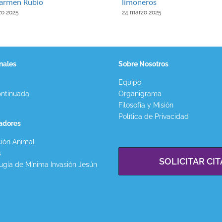
armen Rubio
limoneros
zo 2025
24 marzo 2025
nales
Sobre Nosotros
Equipo
ntinuada
Organigrama
Filosofía y Misión
Política de Privacidad
gadores
ión Animal
s
SOLICITAR CIT
ugía de Mínima Invasión Jesún