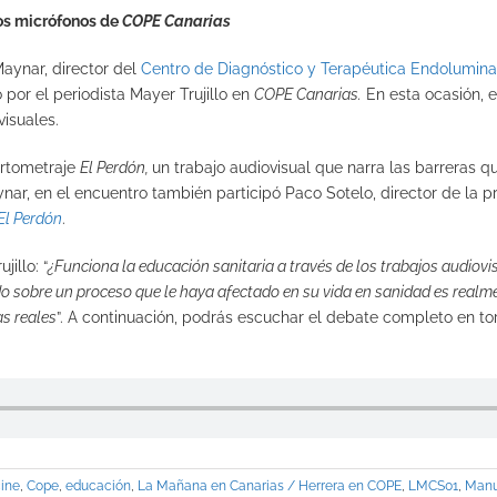
los micrófonos de
COPE Canarias
Maynar, director del
Centro de Diagnóstico y Terapéutica Endolumina
o por el periodista Mayer Trujillo en
COPE Canarias.
En esta ocasión, e
visuales.
ortometraje
El Perdón,
un trabajo audiovisual que narra las barreras 
ar, en el encuentro también participó Paco Sotelo, director de la 
El Perdón
.
illo: “
¿Funciona la educación sanitaria a través de los trabajos audiovi
 sobre un proceso que le haya afectado en su vida en sanidad es realme
as reales
”. A continuación, podrás escuchar el debate completo en tor
ine
,
Cope
,
educación
,
La Mañana en Canarias / Herrera en COPE
,
LMCS01
,
Manu