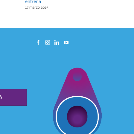
entrena
Canarias?
17 marzo 2025
16 abril 2025
A