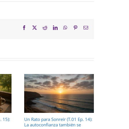
Facebook
X
Reddit
LinkedIn
WhatsApp
Pinterest
Correo
electrónico
. 15):
Un Rato para Sonreír (T.01 Ep. 14):
Un Rato par
La autoconfianza también se
¿Y si el Sil