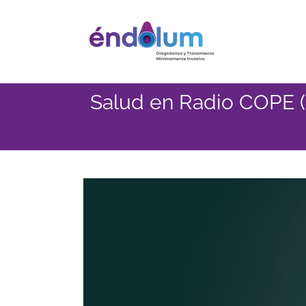
Saltar
al
contenido
Salud en Radio COPE (T.
Ver
imagen
más
grande