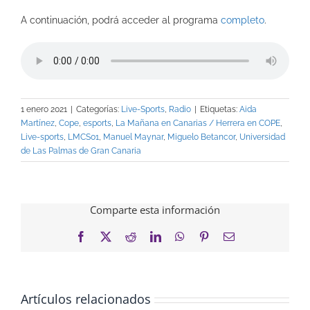
A continuación, podrá acceder al programa
completo
.
1 enero 2021
|
Categorías:
Live-Sports
,
Radio
|
Etiquetas:
Aida
Martínez
,
Cope
,
esports
,
La Mañana en Canarias / Herrera en COPE
,
Live-sports
,
LMCS01
,
Manuel Maynar
,
Miguelo Betancor
,
Universidad
de Las Palmas de Gran Canaria
Comparte esta información
Facebook
X
Reddit
LinkedIn
WhatsApp
Pinterest
Correo
electrónico
Artículos relacionados