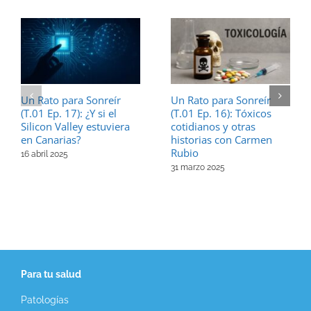
Un Rato para Sonreír
Un Rato para Sonreír
(T.01 Ep. 17): ¿Y si el
(T.01 Ep. 16): Tóxicos
Silicon Valley estuviera
cotidianos y otras
en Canarias?
historias con Carmen
Rubio
16 abril 2025
31 marzo 2025
Para tu salud
Patologías