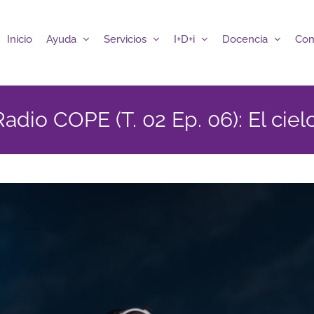
Inicio
Ayuda
Servicios
I+D+i
Docencia
Com
adio COPE (T. 02 Ep. 06): El cielo