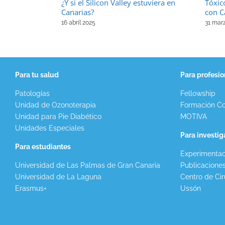
¿Y si el Silicon Valley estuviera en
Tóxic
Canarias?
con C
16 abril 2025
31 mar
Para tu salud
Para profesio
Patologías
Fellowship
Unidad de Ozonoterapia
Formación Co
Unidad para Pie Diabético
MOTIVA
Unidades Especiales
Para investi
Para estudiantes
Experimentac
Universidad de Las Palmas de Gran Canaria
Publicacione
Universidad de La Laguna
Centro de Cir
Erasmus+
Ussón