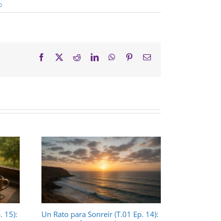
o
Facebook
X
Reddit
LinkedIn
WhatsApp
Pinterest
Correo
electrónico
. 15):
Un Rato para Sonreír (T.01 Ep. 14):
Un Rato par