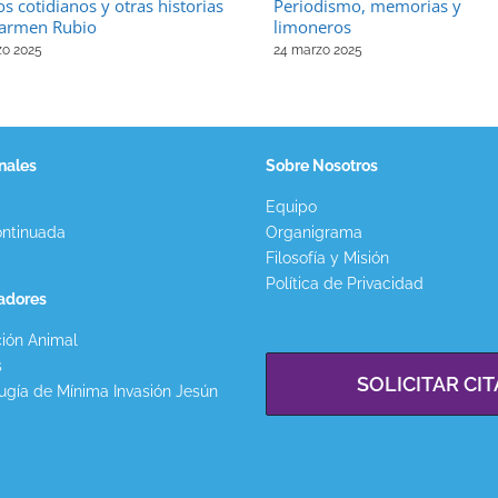
os cotidianos y otras historias
Periodismo, memorias y
armen Rubio
limoneros
zo 2025
24 marzo 2025
nales
Sobre Nosotros
Equipo
ntinuada
Organigrama
Filosofía y Misión
Política de Privacidad
gadores
ión Animal
s
SOLICITAR CIT
ugía de Mínima Invasión Jesún