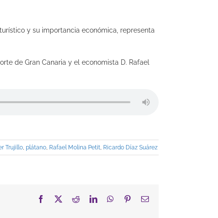
 turístico y su importancia económica, representa
norte de Gran Canaria y el economista D. Rafael
 Trujillo
,
plátano
,
Rafael Molina Petit
,
Ricardo Díaz Suárez
Facebook
X
Reddit
LinkedIn
WhatsApp
Pinterest
Correo
electrónico