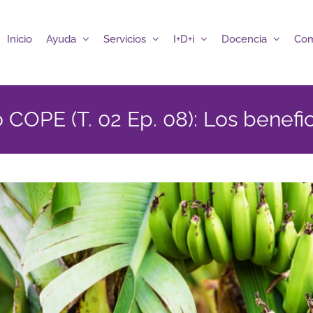
Inicio
Ayuda
Servicios
I+D+i
Docencia
Com
 COPE (T. 02 Ep. 08): Los benefic