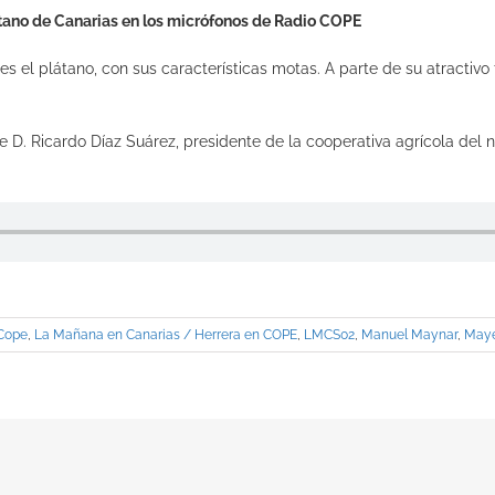
látano de Canarias en los micrófonos de Radio COPE
s el plátano, con sus características motas. A parte de su atractivo
e D. Ricardo Díaz Suárez, presidente de la cooperativa agrícola del 
Cope
,
La Mañana en Canarias / Herrera en COPE
,
LMCS02
,
Manuel Maynar
,
Mayer