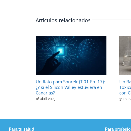
Artículos relacionados
Un Rato para Sonreír (T.01 Ep. 17):
Un Ra
¿Y si el Silicon Valley estuviera en
Tóxic
Canarias?
con C
16 abril 2025
31 mar
Para tu salud
Para profesio