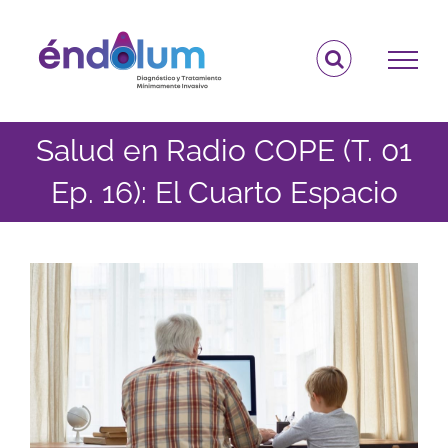
Saltar
al
contenido
Salud en Radio COPE (T. 01
Ep. 16): El Cuarto Espacio
Ver
imagen
más
grande