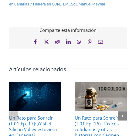
en Canarias / Herrera en COPE
,
LMCS01
,
Manuel Maynar
Comparte esta información
Facebook
X
Reddit
LinkedIn
WhatsApp
Pinterest
Correo
electrónico
Artículos relacionados
Un Rato para Sonreír
Un Rato para Sonreír
(T.01 Ep. 17): ¿Y si el
(T.01 Ep. 16): Tóxicos
Silicon Valley estuviera
cotidianos y otras
en Canarias?
historias con Carmen